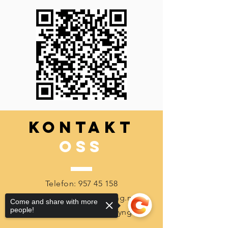
kOntakt
oss
Telefon:
957 45 158
Epost:
post@kvs-camping.no
Come and share with more
people!
Agnefestveien 225, 4580 Lyngdal